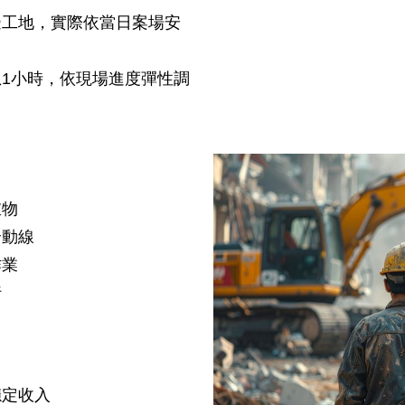
邊工地，實際依當日案場安
午休息1小時，依現場進度彈性調
重物
全動線
作業
行
穩定收入